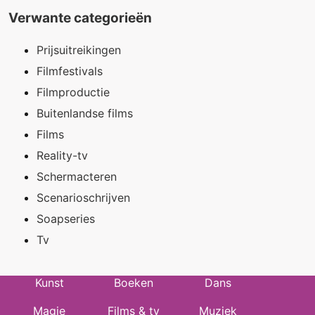
Verwante categorieën
Prijsuitreikingen
Filmfestivals
Filmproductie
Buitenlandse films
Films
Reality-tv
Schermacteren
Scenarioschrijven
Soapseries
Tv
Kunst
Boeken
Dans
Magie
Films & tv
Muziek